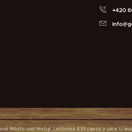
+420 6
info@g
ové Město nad Metují, Leštinská 439 (vjezd z ulice U les